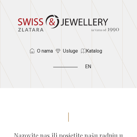
O nama
Usluge
Katalog
EN
Nazovite nas ili posjetite našu radnju u