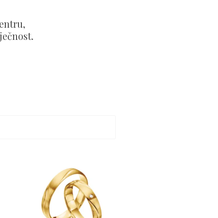
entru,
ječnost.