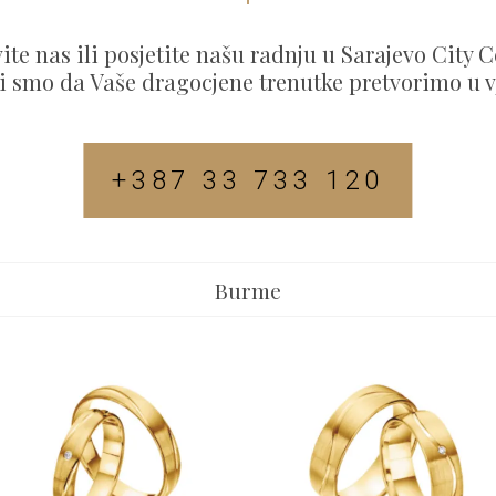
ite nas ili posjetite našu radnju u Sarajevo City C
 smo da Vaše dragocjene trenutke pretvorimo u v
+387 33 733 120
Burme