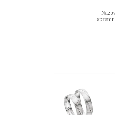
Nazov
spremni