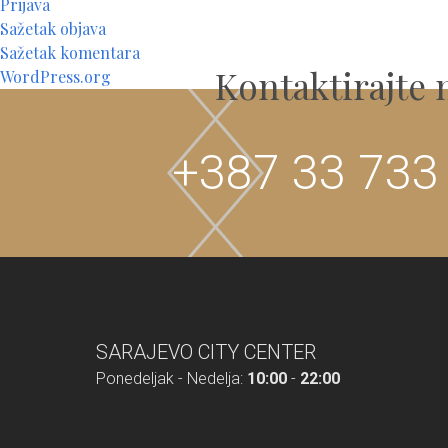
Prijava
Sažetak objava
Sažetak komentara
Kontaktirajte 
WordPress.org
+387 33 733
SARAJEVO CITY CENTER
Ponedeljak - Nedelja:
10:00
-
22:00