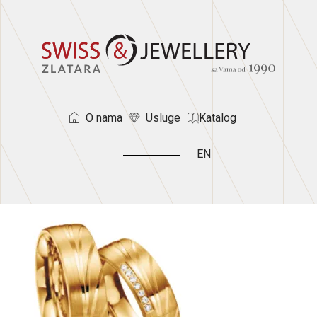
O nama
Usluge
Katalog
EN