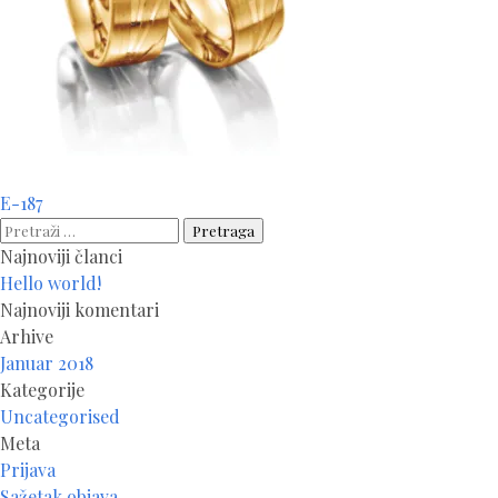
Navigacija
E-187
članaka
Pretraga:
Najnoviji članci
Hello world!
Najnoviji komentari
Arhive
Januar 2018
Kategorije
Uncategorised
Meta
Prijava
Sažetak objava