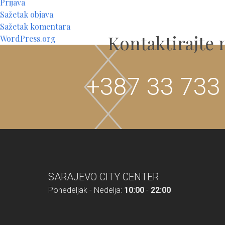
Prijava
Sažetak objava
Sažetak komentara
Kontaktirajte 
WordPress.org
+387 33 733
SARAJEVO CITY CENTER
Ponedeljak - Nedelja:
10:00
-
22:00