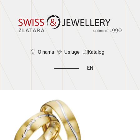
O nama
Usluge
Katalog
EN