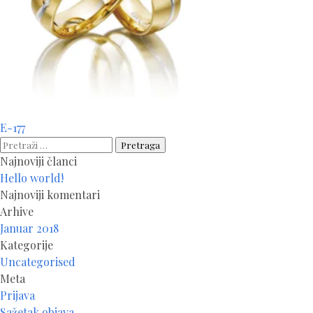
Navigacija
E-177
članaka
Pretraga:
Najnoviji članci
Hello world!
Najnoviji komentari
Arhive
Januar 2018
Kategorije
Uncategorised
Meta
Prijava
Sažetak objava