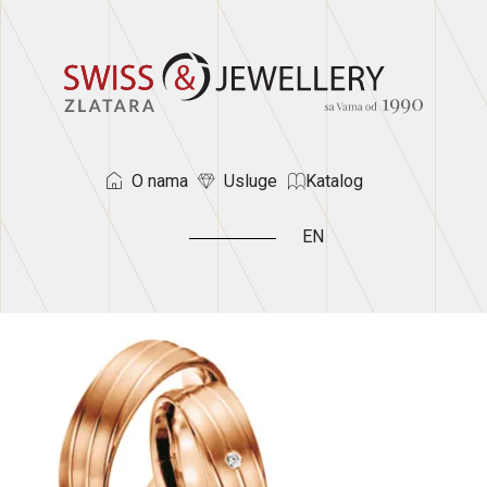
O nama
Usluge
Katalog
EN