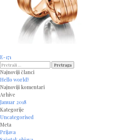
Navigacija
E-171
članaka
Pretraga:
Najnoviji članci
Hello world!
Najnoviji komentari
Arhive
Januar 2018
Kategorije
Uncategorised
Meta
Prijava
Sažetak objava