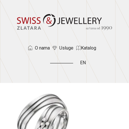
O nama
Usluge
Katalog
EN