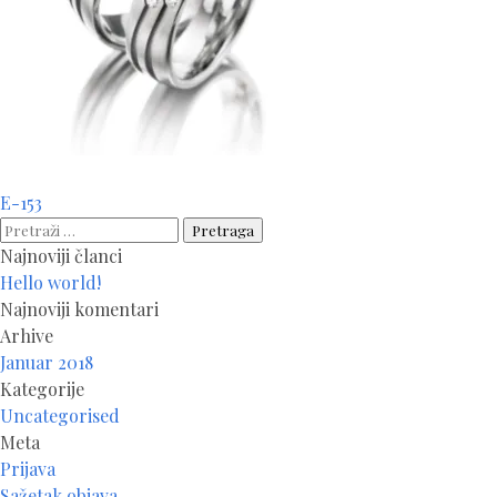
Navigacija
E-153
članaka
Pretraga:
Najnoviji članci
Hello world!
Najnoviji komentari
Arhive
Januar 2018
Kategorije
Uncategorised
Meta
Prijava
Sažetak objava