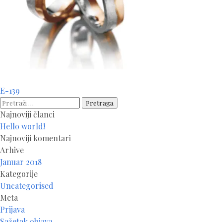
Navigacija
E-139
članaka
Pretraga:
Najnoviji članci
Hello world!
Najnoviji komentari
Arhive
Januar 2018
Kategorije
Uncategorised
Meta
Prijava
Sažetak objava