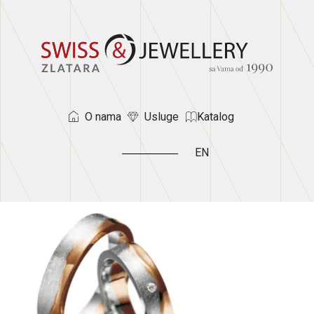
O nama
Usluge
Katalog
EN