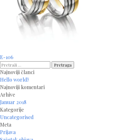
Navigacija
E-106
članaka
Pretraga:
Najnoviji članci
Hello world!
Najnoviji komentari
Arhive
Januar 2018
Kategorije
Uncategorised
Meta
Prijava
Sažetak objava