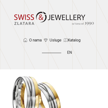
O nama
Usluge
Katalog
EN