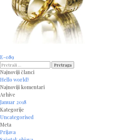
Navigacija
E-089
članaka
Pretraga:
Najnoviji članci
Hello world!
Najnoviji komentari
Arhive
Januar 2018
Kategorije
Uncategorised
Meta
Prijava
Sažetak objava