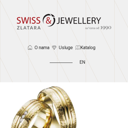
O nama
Usluge
Katalog
EN