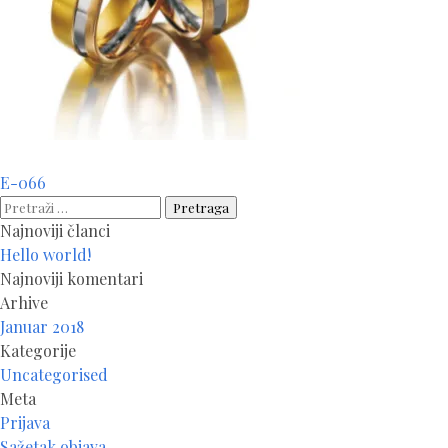
Navigacija
E-066
članaka
Pretraga:
Najnoviji članci
Hello world!
Najnoviji komentari
Arhive
Januar 2018
Kategorije
Uncategorised
Meta
Prijava
Sažetak objava