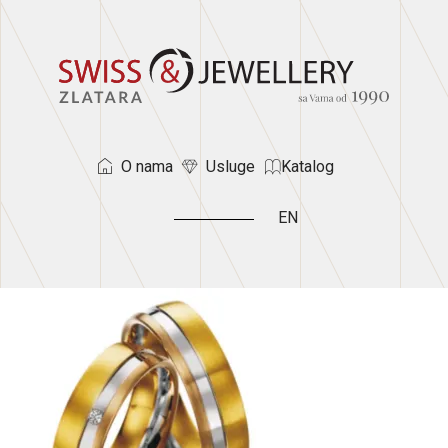
O nama
Usluge
Katalog
EN