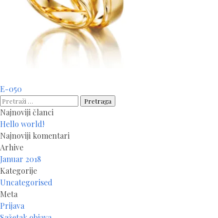
Navigacija
E-050
članaka
Pretraga:
Najnoviji članci
Hello world!
Najnoviji komentari
Arhive
Januar 2018
Kategorije
Uncategorised
Meta
Prijava
Sažetak objava