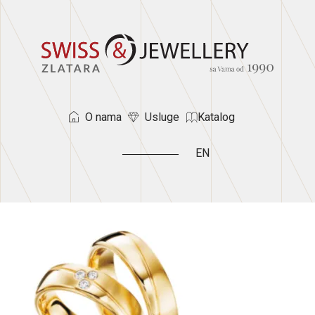
O nama
Usluge
Katalog
EN