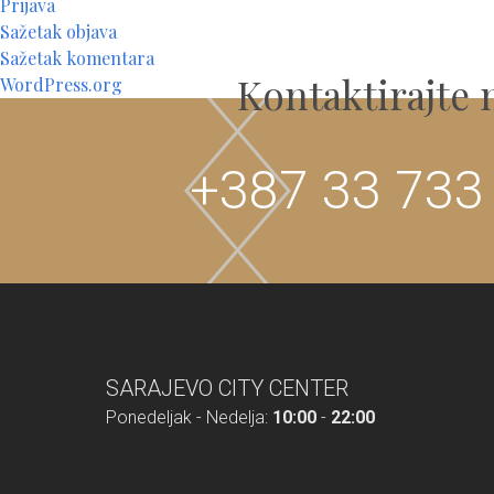
Prijava
Sažetak objava
Sažetak komentara
Kontaktirajte 
WordPress.org
+387 33 733
SARAJEVO CITY CENTER
Ponedeljak - Nedelja:
10:00
-
22:00