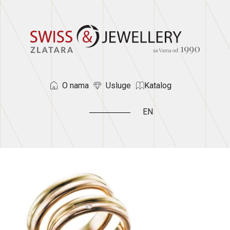
O nama
Usluge
Katalog
EN