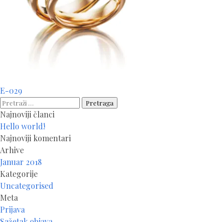
Navigacija
E-029
članaka
Pretraga:
Najnoviji članci
Hello world!
Najnoviji komentari
Arhive
Januar 2018
Kategorije
Uncategorised
Meta
Prijava
Sažetak objava