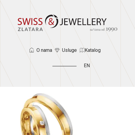
O nama
Usluge
Katalog
EN