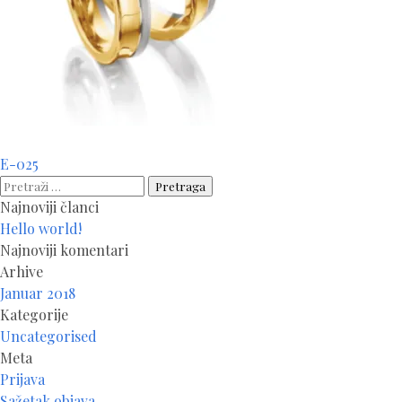
Navigacija
E-025
članaka
Pretraga:
Najnoviji članci
Hello world!
Najnoviji komentari
Arhive
Januar 2018
Kategorije
Uncategorised
Meta
Prijava
Sažetak objava