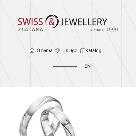
O nama
Usluge
Katalog
EN