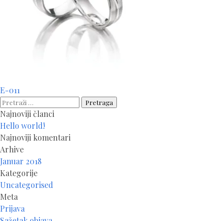
Navigacija
E-011
članaka
Pretraga:
Najnoviji članci
Hello world!
Najnoviji komentari
Arhive
Januar 2018
Kategorije
Uncategorised
Meta
Prijava
Sažetak objava