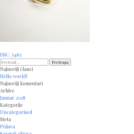
Navigacija
DSC_5463
članaka
Pretraga:
Najnoviji članci
Hello world!
Najnoviji komentari
Arhive
Januar 2018
Kategorije
Uncategorised
Meta
Prijava
Sažetak objava