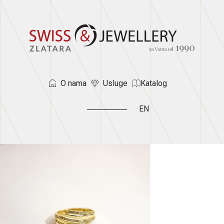
O nama
Usluge
Katalog
EN