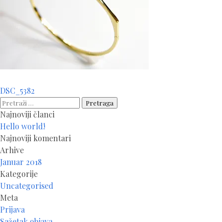
Navigacija
DSC_5382
članaka
Pretraga:
Najnoviji članci
Hello world!
Najnoviji komentari
Arhive
Januar 2018
Kategorije
Uncategorised
Meta
Prijava
Sažetak objava