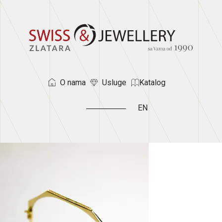
O nama
Usluge
Katalog
EN