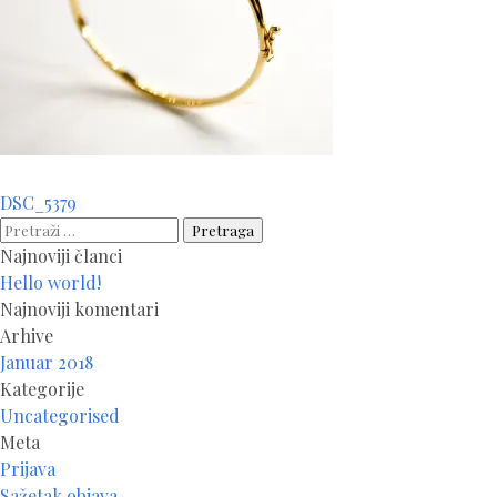
Navigacija
DSC_5379
članaka
Pretraga:
Najnoviji članci
Hello world!
Najnoviji komentari
Arhive
Januar 2018
Kategorije
Uncategorised
Meta
Prijava
Sažetak objava