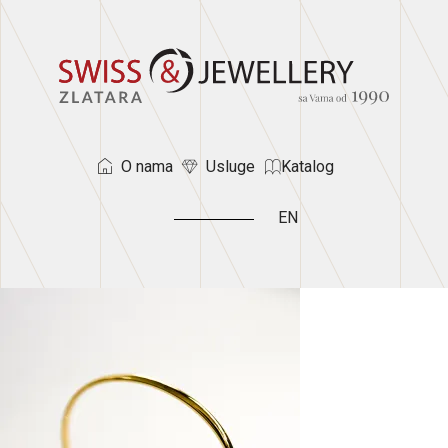
O nama
Usluge
Katalog
EN