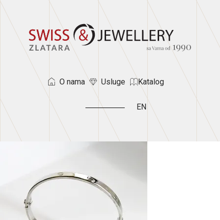
O nama
Usluge
Katalog
EN