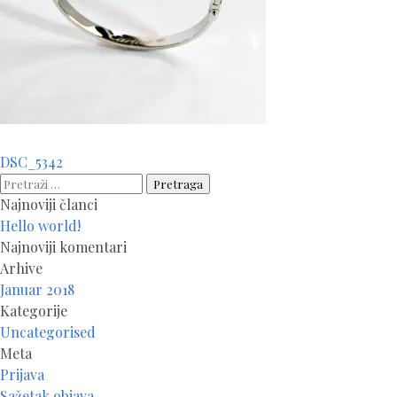
Navigacija
DSC_5342
članaka
Pretraga:
Najnoviji članci
Hello world!
Najnoviji komentari
Arhive
Januar 2018
Kategorije
Uncategorised
Meta
Prijava
Sažetak objava