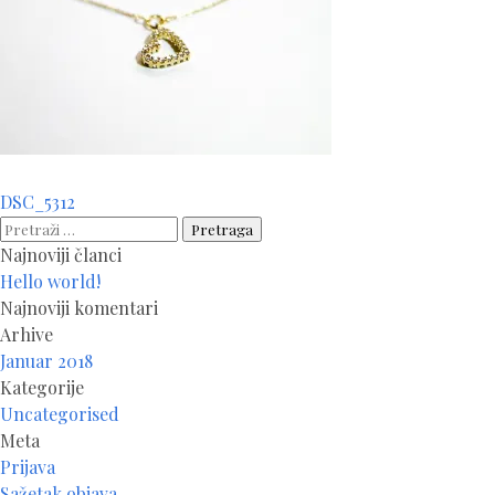
Navigacija
DSC_5312
članaka
Pretraga:
Najnoviji članci
Hello world!
Najnoviji komentari
Arhive
Januar 2018
Kategorije
Uncategorised
Meta
Prijava
Sažetak objava