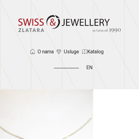
O nama
Usluge
Katalog
EN