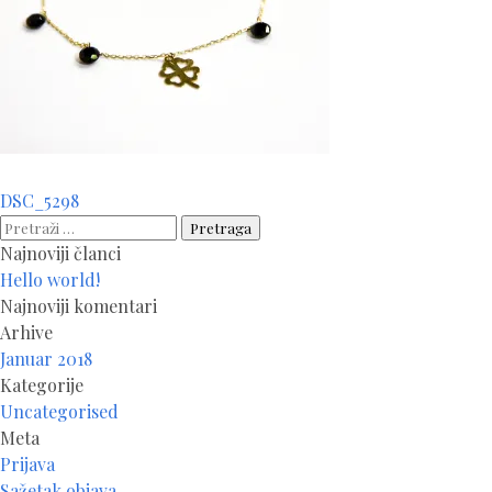
Navigacija
DSC_5298
članaka
Pretraga:
Najnoviji članci
Hello world!
Najnoviji komentari
Arhive
Januar 2018
Kategorije
Uncategorised
Meta
Prijava
Sažetak objava