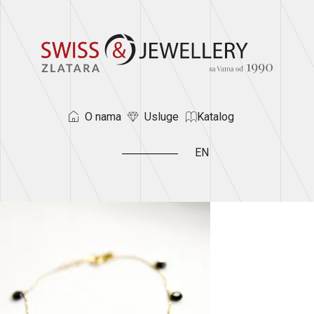
O nama
Usluge
Katalog
EN