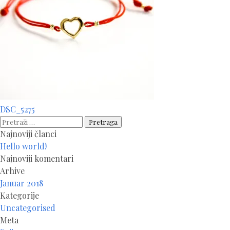
Navigacija
DSC_5275
članaka
Pretraga:
Najnoviji članci
Hello world!
Najnoviji komentari
Arhive
Januar 2018
Kategorije
Uncategorised
Meta