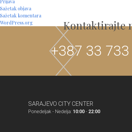
Prijava
Sažetak objava
Sažetak komentara
Kontaktirajte 
WordPress.org
+387 33 733
SARAJEVO CITY CENTER
Ponedeljak - Nedelja:
10:00
-
22:00