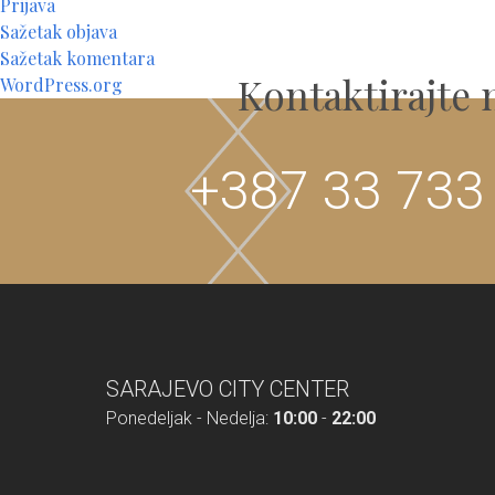
Prijava
Sažetak objava
Sažetak komentara
Kontaktirajte 
WordPress.org
+387 33 733
SARAJEVO CITY CENTER
Ponedeljak - Nedelja:
10:00
-
22:00