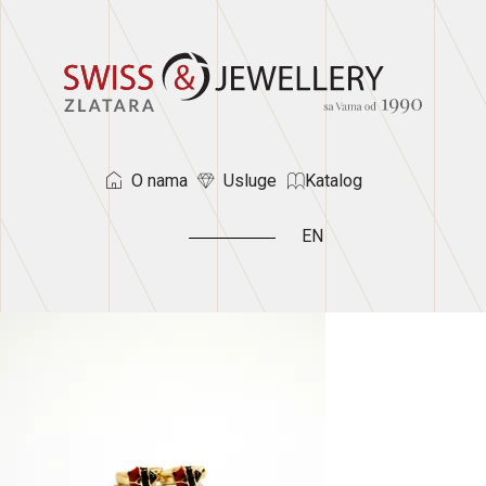
O nama
Usluge
Katalog
EN