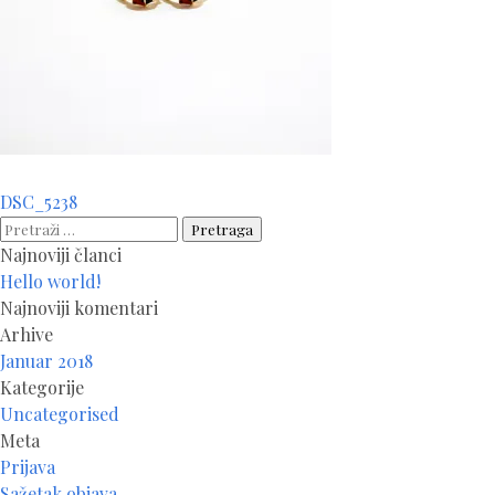
Navigacija
DSC_5238
članaka
Pretraga:
Najnoviji članci
Hello world!
Najnoviji komentari
Arhive
Januar 2018
Kategorije
Uncategorised
Meta
Prijava
Sažetak objava