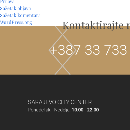
Prijava
Sažetak objava
Sažetak komentara
Kontaktirajte 
WordPress.org
+387 33 733
SARAJEVO CITY CENTER
Ponedeljak - Nedelja:
10:00
-
22:00