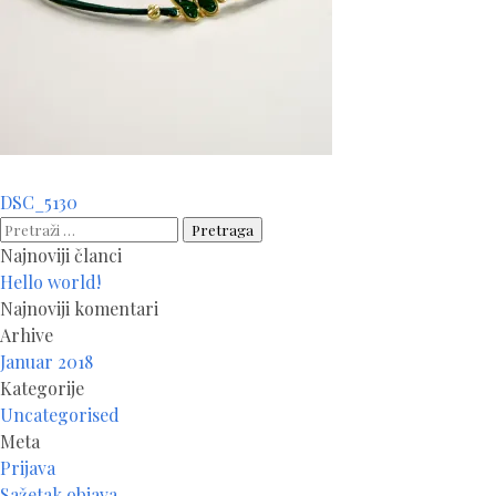
Navigacija
DSC_5130
članaka
Pretraga:
Najnoviji članci
Hello world!
Najnoviji komentari
Arhive
Januar 2018
Kategorije
Uncategorised
Meta
Prijava
Sažetak objava