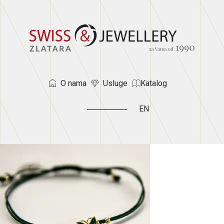
O nama
Usluge
Katalog
EN